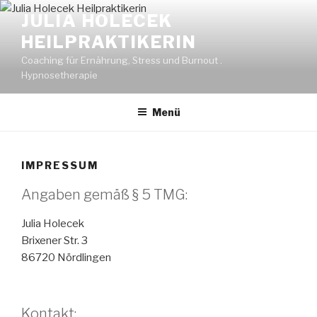
Zum
JULIA HOLECEK
Inhalt
HEILPRAKTIKERIN
springen
Coaching für Ernährung, Stress und Burnout .
Hypnosetherapie
Menü
IMPRESSUM
Angaben gemäß § 5 TMG:
Julia Holecek
Brixener Str. 3
86720 Nördlingen
Kontakt: